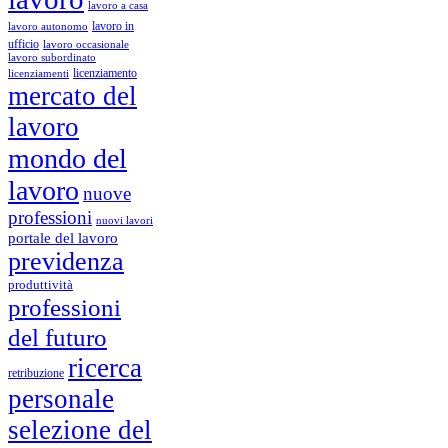
lavoro a casa
lavoro in
lavoro autonomo
ufficio
lavoro occasionale
lavoro subordinato
licenziamento
licenziamenti
mercato del
lavoro
mondo del
lavoro
nuove
professioni
nuovi lavori
portale del lavoro
previdenza
produttività
professioni
del futuro
ricerca
retribuzione
personale
selezione del