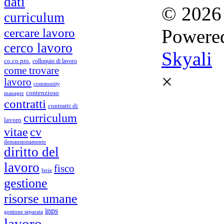
dati
© 2026 
curriculum
Powered
cercare lavoro
cerco lavoro
Skyali
co.co.pro.
colloquio di lavoro
come trovare
×
lavoro
community
contenzioso
manager
contratti
contratti di
curriculum
lavoro
vitae
cv
demansionamento
diritto del
lavoro
fisco
ferie
gestione
risorse umane
inps
gestione separata
lavoro